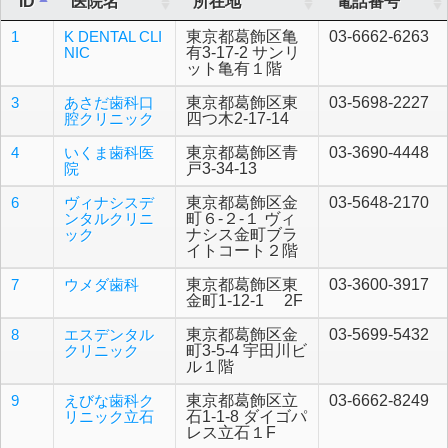
ID
医院名
所在地
電話番号
1
K DENTAL CLI
東京都葛飾区亀
03-6662-6263
NIC
有3-17-2 サンリ
ット亀有１階
3
あさだ歯科口
東京都葛飾区東
03-5698-2227
腔クリニック
四つ木2-17-14
4
いくま歯科医
東京都葛飾区青
03-3690-4448
院
戸3-34-13
6
ヴィナシスデ
東京都葛飾区金
03-5648-2170
ンタルクリニ
町６-２-１ ヴィ
ック
ナシス金町ブラ
イトコート２階
7
ウメダ歯科
東京都葛飾区東
03-3600-3917
金町1-12-1 2F
8
エスデンタル
東京都葛飾区金
03-5699-5432
クリニック
町3-5-4 宇田川ビ
ル１階
9
えびな歯科ク
東京都葛飾区立
03-6662-8249
リニック立石
石1-1-8 ダイゴパ
レス立石１F