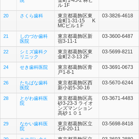
院
金町1-45-2 林ビ
ル 1F
20
さくら歯科
東京都葛飾区東
03-3826-4618
金町1-31-15 K
MCビル１F
21
しのづか歯科
東京都葛飾区新
03-3600-6487
医院
宿3-11-1
22
シミズ歯科ク
東京都葛飾区東
03-5699-8211
リニック
金町2-3-13 2F
24
せき歯科医院
東京都葛飾区青
03-3691-0673
戸1-8-1
26
たちばな歯科
東京都葛飾区西
03-5670-6244
医院
新小岩5-30-16
28
とがわ歯科医
東京都葛飾区高
03-3671-4483
院
砂3-23-3 ライオ
ンズマンション
高砂１０１
29
なかい歯科医
東京都葛飾区立
03-5698-8418
院
石6-20-11