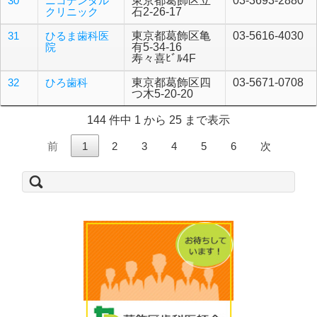
30
ニコデンタル
東京都葛飾区立
03-3693-2880
クリニック
石2-26-17
31
ひるま歯科医
東京都葛飾区亀
03-5616-4030
院
有5-34-16
寿々喜ﾋﾞﾙ4F
32
ひろ歯科
東京都葛飾区四
03-5671-0708
つ木5-20-20
144 件中 1 から 25 まで表示
前
1
2
3
4
5
6
次
検
索: