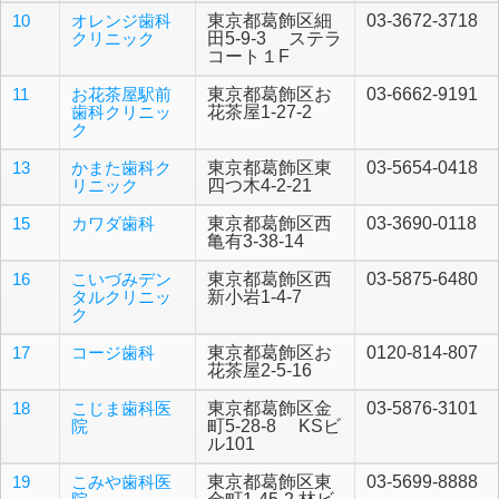
10
オレンジ歯科
東京都葛飾区細
03-3672-3718
クリニック
田5-9-3 ステラ
コート１F
11
お花茶屋駅前
東京都葛飾区お
03-6662-9191
歯科クリニッ
花茶屋1-27-2
ク
13
かまた歯科ク
東京都葛飾区東
03-5654-0418
リニック
四つ木4-2-21
15
カワダ歯科
東京都葛飾区西
03-3690-0118
亀有3-38-14
16
こいづみデン
東京都葛飾区西
03-5875-6480
タルクリニッ
新小岩1-4-7
ク
17
コージ歯科
東京都葛飾区お
0120-814-807
花茶屋2-5-16
18
こじま歯科医
東京都葛飾区金
03-5876-3101
院
町5-28-8 KSビ
ル101
19
こみや歯科医
東京都葛飾区東
03-5699-8888