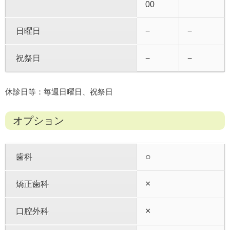
00
日曜日
−
−
祝祭日
−
−
休診日等：毎週日曜日、祝祭日
オプション
○
歯科
×
矯正歯科
×
口腔外科