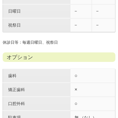
日曜日
−
−
祝祭日
−
−
休診日等：毎週日曜日、祝祭日
オプション
○
歯科
×
矯正歯科
○
口腔外科
駐車場
無 （なし）