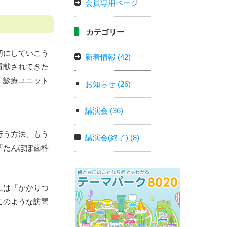
会員専用ページ
カテゴリー
切にしていこう
新着情報
(42)
貢献されてきた
、診療ユニット
お知らせ
(26)
講演会
(36)
行う方法、もう
講演会(終了)
(8)
『たんぽぽ歯科
。
には『かかりつ
このような訪問