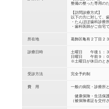
整備の整った専用の
【訪問診療方式】
以下の方に対して、
・たんぽぽ歯科診療
・歯科医師がご自宅
所在地
葛飾区亀有２丁目２
診療日時
土曜日 午後１：３
日曜日 午前９：０
※土曜日が休日のと
受診方法
完全予約制
費 用
一般の病院・診療所
健康保険・生活保護
（被保険者証を交付