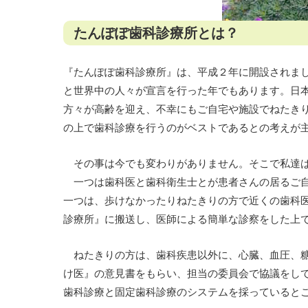
たんぽぽ歯科診療所とは？
『たんぽぽ歯科診療所』は、平成２年に開設されま
と世界中の人々が宣言を行った年でもあります。日
方々が高齢を迎え、不幸にもご自宅や施設でねたき
の上で歯科診療を行うのがベストであるとの考えが
その事は今でも変わりがありません。そこで私達は
一つは歯科医と歯科衛生士とが患者さんの居るご自
一つは、歩けなかったりねたきりの方で近くの歯科
診療所』に搬送し、医師による簡単な診察をした上
ねたきりの方は、歯科疾患以外に、心臓、血圧、糖
け医』の意見書をもらい、担当の委員会で協議をし
歯科診療と固定歯科診療のシステムを採っていると