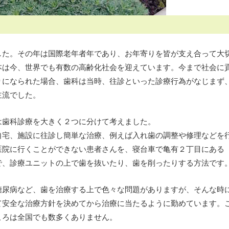
した。その年は国際老年者年であり、お年寄りを皆が支え合って大
本は今、世界でも有数の高齢化社会を迎えています。今まで社会に
りになられた場合、歯科は当時、往診といった診療行為がなじまず
主流でした。
歯科診療を大きく２つに分けて考えました。
宅、施設に往診し簡単な治療、例えば入れ歯の調整や修理などを
医院に行くことができない患者さんを、寝台車で亀有２丁目にある
で、診療ユニットの上で歯を抜いたり、歯を削ったりする方法です
尿病など、歯を治療する上で色々な問題がありますが、そんな時
て安全な治療方針を決めてから治療に当たるように勤めています。
ころは全国でも数多くありません。