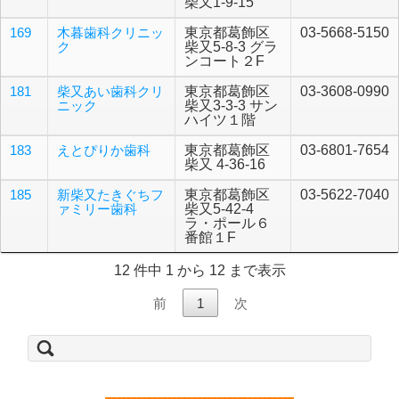
柴又1-9-15
169
木暮歯科クリニッ
東京都葛飾区
03-5668-5150
ク
柴又5-8-3 グラ
ンコート２F
181
柴又あい歯科クリ
東京都葛飾区
03-3608-0990
ニック
柴又3-3-3 サン
ハイツ１階
183
えとぴりか歯科
東京都葛飾区
03-6801-7654
柴又 4-36-16
185
新柴又たきぐちフ
東京都葛飾区
03-5622-7040
ァミリー歯科
柴又5-42-4
ラ・ポール６
番館１F
12 件中 1 から 12 まで表示
前
1
次
検
索: