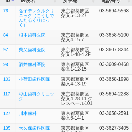
ID
医院名
所在地
電話番号
76
弘子デンタルクリ
東京都葛飾区
03-5694-5568
ニック（こうしで
柴又5-13-27
んたるくりにっ
く）
84
根本歯科医院
東京都葛飾区
03-3658-5100
柴又4-15-7
97
柴又歯科医院
東京都葛飾区
03-3607-8244
柴又1-48-4 2F
98
酒井歯科医院
東京都葛飾区
03-3609-0468
柴又1-12-15
103
小荷田歯科医院
東京都葛飾区
03-3658-1998
柴又4-13-19
117
杉山歯科クリニッ
東京都葛飾区
03-5694-2288
ク
柴又4-28-11 ク
レスベール101
127
川本歯科
東京都葛飾区
03-3658-2591
柴又6-14-1
135
大久保歯科医院
東京都葛飾区
03-3627-3405