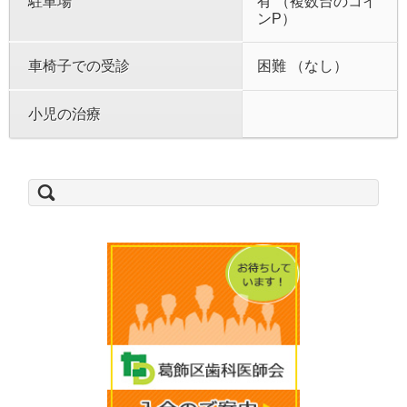
駐車場
有 （複数台のコイ
ンP）
車椅子での受診
困難 （なし）
小児の治療
検
索: