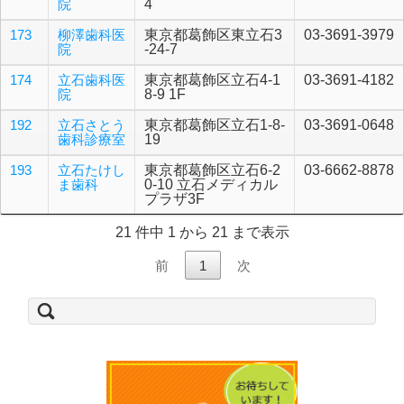
院
4
173
柳澤歯科医
東京都葛飾区東立石3
03-3691-3979
院
-24-7
174
立石歯科医
東京都葛飾区立石4-1
03-3691-4182
院
8-9 1F
192
立石さとう
東京都葛飾区立石1-8-
03-3691-0648
歯科診療室
19
193
立石たけし
東京都葛飾区立石6-2
03-6662-8878
ま歯科
0-10 立石メディカル
プラザ3F
21 件中 1 から 21 まで表示
前
1
次
検
索: