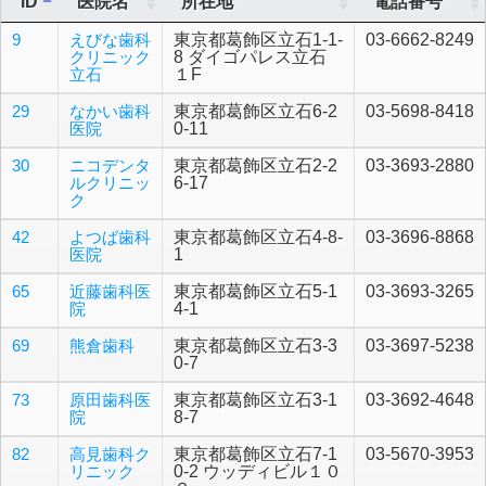
ID
医院名
所在地
電話番号
9
えびな歯科
東京都葛飾区立石1-1-
03-6662-8249
クリニック
8 ダイゴパレス立石
立石
１F
29
なかい歯科
東京都葛飾区立石6-2
03-5698-8418
医院
0-11
30
ニコデンタ
東京都葛飾区立石2-2
03-3693-2880
ルクリニッ
6-17
ク
42
よつば歯科
東京都葛飾区立石4-8-
03-3696-8868
医院
1
65
近藤歯科医
東京都葛飾区立石5-1
03-3693-3265
院
4-1
69
熊倉歯科
東京都葛飾区立石3-3
03-3697-5238
0-7
73
原田歯科医
東京都葛飾区立石3-1
03-3692-4648
院
8-7
82
高見歯科ク
東京都葛飾区立石7-1
03-5670-3953
リニック
0-2 ウッディビル１０