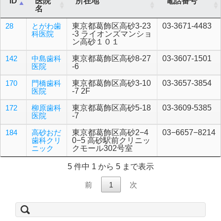
ID
医院
所在地
電話番号
名
28
とがわ歯
東京都葛飾区高砂3-23
03-3671-4483
科医院
-3 ライオンズマンショ
ン高砂１０１
142
中島歯科
東京都葛飾区高砂8-27
03-3607-1501
医院
-6
170
門橋歯科
東京都葛飾区高砂3-10
03-3657-3854
医院
-7 2F
172
柳原歯科
東京都葛飾区高砂5-18
03-3609-5385
医院
-7
184
高砂おだ
東京都葛飾区高砂2−4
03−6657−8214
歯科クリ
0−5 高砂駅前クリニッ
ニック
クモール302号室
5 件中 1 から 5 まで表示
前
1
次
検
索: