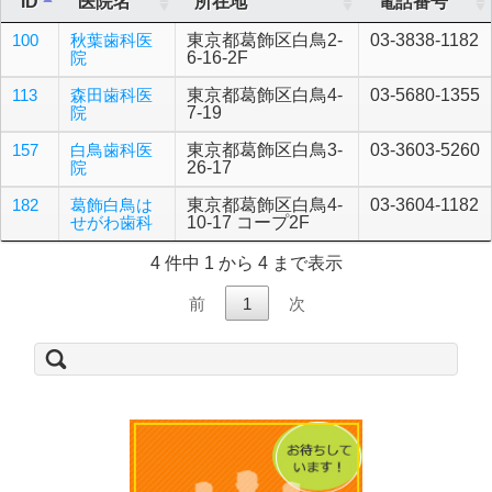
ID
医院名
所在地
電話番号
100
秋葉歯科医
東京都葛飾区白鳥2-
03-3838-1182
院
6-16-2F
113
森田歯科医
東京都葛飾区白鳥4-
03-5680-1355
院
7-19
157
白鳥歯科医
東京都葛飾区白鳥3-
03-3603-5260
院
26-17
182
葛飾白鳥は
東京都葛飾区白鳥4-
03-3604-1182
せがわ歯科
10-17 コープ2F
4 件中 1 から 4 まで表示
前
1
次
検
索: