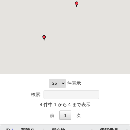
件表示
検索:
4 件中 1 から 4 まで表示
前
1
次