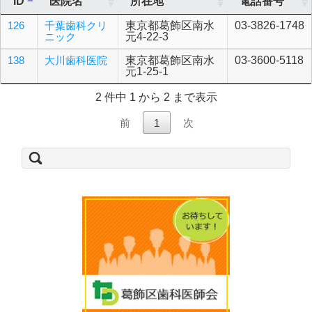
ID
医院名
所在地
電話番号
126
千葉歯科クリ
東京都葛飾区南水
03-3826-1748
ニック
元4-22-3
138
大川歯科医院
東京都葛飾区南水
03-3600-5118
元1-25-1
2 件中 1 から 2 まで表示
前
1
次
検
索: