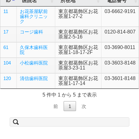
ID
医院名
所在地
電話番号
11
お花茶屋駅前
東京都葛飾区お花
03-6662-9191
歯科クリニッ
茶屋1-27-2
ク
17
コージ歯科
東京都葛飾区お花
0120-814-807
茶屋2-5-16
61
久保木歯科医
東京都葛飾区お花
03-3690-8011
院
茶屋1-18-17-2F
104
小松歯科医院
東京都葛飾区お花
03-3603-8148
茶屋3-23-11
120
清信歯科医院
東京都葛飾区お花
03-3601-8148
茶屋1-17-14
5 件中 1 から 5 まで表示
前
1
次
検
索: